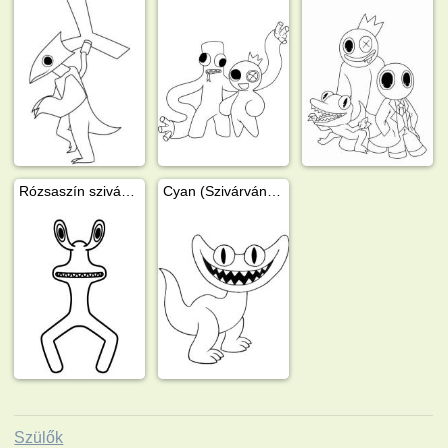
Rózsaszín szivárvány barátok
Cyan (Szivárvány barátok)
Szülők