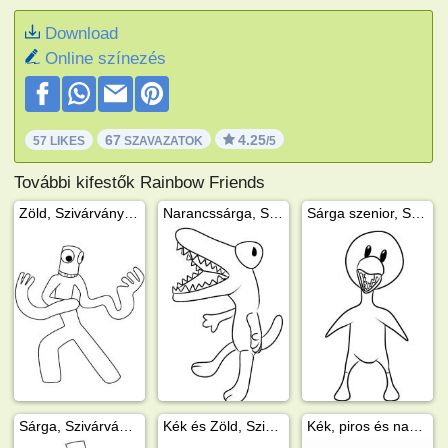
Download
Online színezés
67
4.25
57 LIKES
SZAVAZATOK
/5
További kifestők Rainbow Friends
Zöld, Szivárvány barátok
Narancssárga, Szivárvány barátok
Sárga szenior, Szivárvány barátok
Sárga, Szivárvány barátok
Kék és Zöld, Szivárvány barátok
Kék, piros és narancssárga