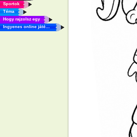
Sportok
Téma
Hogy rajzolsz egy
Ingyenes online játékok