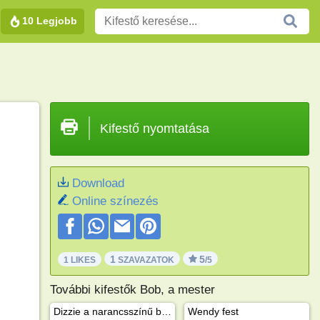
10 Legjobb
Kifestő nyomtatása
Download
Online színezés
1
5
1 LIKES
SZAVAZATOK
/5
További kifestők Bob, a mester
Dizzie a narancsszínű betonkeverő
Wendy fest