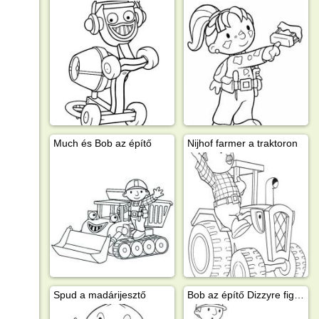
Much és Bob az építő
Nijhof farmer a traktoron
Spud a madárijesztő
Bob az építő Dizzyre figyel