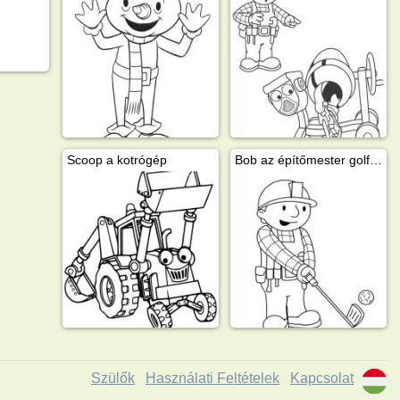
Scoop a kotrógép
Bob az építőmester golfozik
Szülők
Használati Feltételek
Kapcsolat