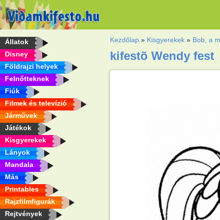
Kezdőlap
»
Kisgyerekek
»
Bob, a m
Állatok
kifestõ Wendy fest
Disney
Földrajzi helyek
Felnőtteknek
Fiúk
Filmek és televízió
Járművek
Játékok
Kisgyerekek
Lányok
Mandala
Más
Printables
Rajzfilmfigurák
Rejtvények