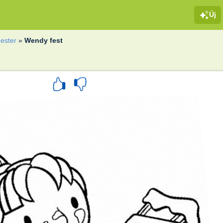
Új
ester
»
Wendy fest