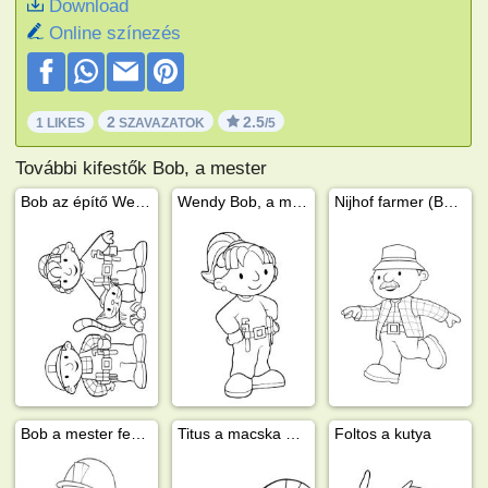
Download
Online színezés
2
2.5
1 LIKES
SZAVAZATOK
/5
További kifestők Bob, a mester
Bob az építő Wendy és Titus
Wendy Bob, a mester
Nijhof farmer (Bob az építő)
Bob a mester festeni készül
Titus a macska Bob az építőből
Foltos a kutya