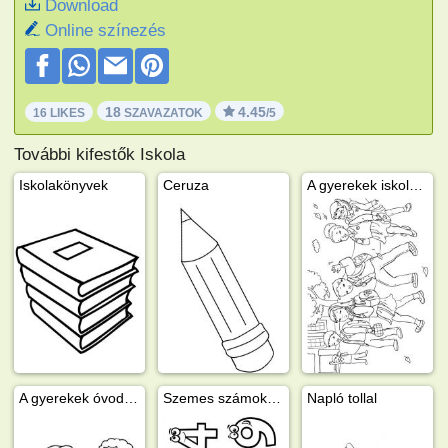
Download
Online színezés
18
4.45
16 LIKES
SZAVAZATOK
/5
További kifestők Iskola
Iskolakönyvek
Ceruza
A gyerekek iskolába mennek
A gyerekek óvodába mennek
Szemes számok 1-től 9-ig
Napló tollal