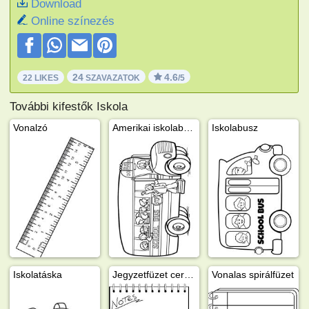
Download
Online színezés
24
4.6
22 LIKES
SZAVAZATOK
/5
További kifestők Iskola
Vonalzó
Amerikai iskolabusz
Iskolabusz
Iskolatáska
Jegyzetfüzet ceruzával
Vonalas spirálfüzet