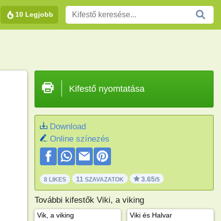
10 Legjobb
Kifestő nyomtatása
Download
Online színezés
11
3.65
8 LIKES
SZAVAZATOK
/5
További kifestők Viki, a viking
Vik, a viking
Viki és Halvar