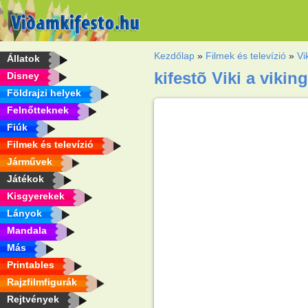
Kezdőlap
»
Filmek és televízió
»
Vi
Állatok
kifestõ Viki a vikin
Disney
Földrajzi helyek
Felnőtteknek
Fiúk
Filmek és televízió
Járművek
Játékok
Kisgyerekek
Lányok
Mandala
Más
Printables
Rajzfilmfigurák
Rejtvények