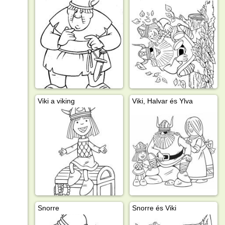
Viki a viking
Viki, Halvar és Ylva
Snorre
Snorre és Viki