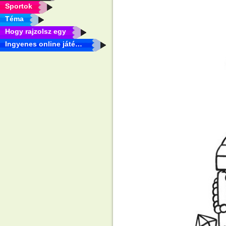
Sportok
Téma
Hogy rajzolsz egy
Ingyenes online játékok