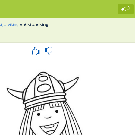
Új
ki, a viking
»
Viki a viking
g