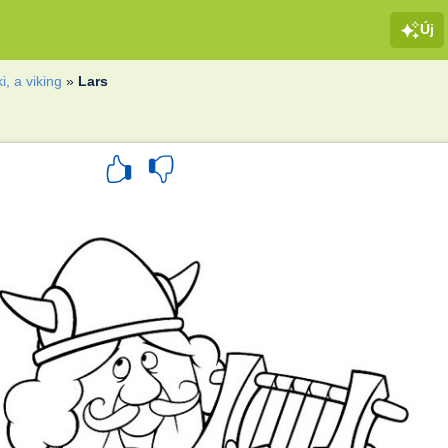
Új
ki, a viking
»
Lars