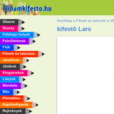
Kezdőlap
»
Filmek és televízió
»
Vi
Állatok
kifestõ Lars
Disney
Földrajzi helyek
Felnőtteknek
Fiúk
Filmek és televízió
Járművek
Játékok
Kisgyerekek
Lányok
Mandala
Más
Printables
Rajzfilmfigurák
Rejtvények