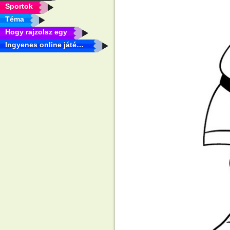
Sportok
Téma
Hogy rajzolsz egy
Ingyenes online játékok