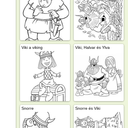
Viki a viking
Viki, Halvar és Ylva
Snorre
Snorre és Viki