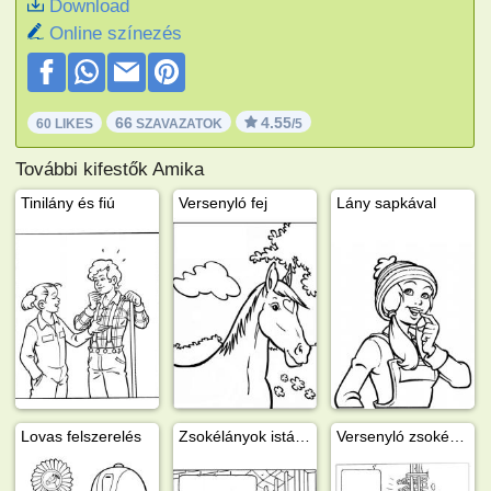
Download
Online színezés
66
4.55
60 LIKES
SZAVAZATOK
/5
További kifestők Amika
Tinilány és fiú
Versenyló fej
Lány sapkával
Lovas felszerelés
Zsokélányok istállót takarítanak
Versenyló zsokéval