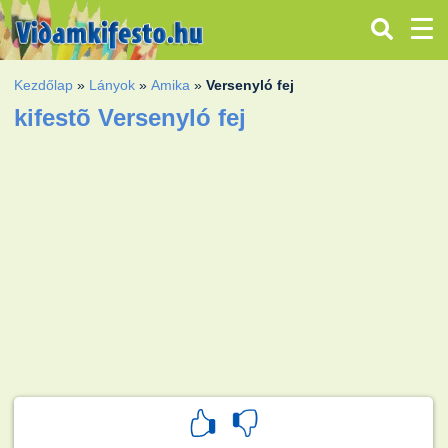
Kezdőlap
»
Lányok
»
Amika
»
Versenyló fej
kifestõ Versenyló fej