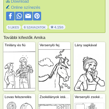
Download
Online színezés
6
4.15
5 LIKES
SZAVAZATOK
/5
További kifestők Amika
Tinilány és fiú
Versenyló fej
Lány sapkával
Lovas felszerelés
Zsokélányok istállót takarítanak
Versenyló zsokéval