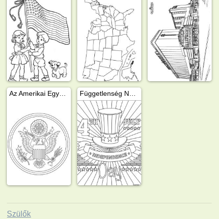
Az Amerikai Egyesült Államok címere
Függetlenség Napja (Amerika)
Szülők