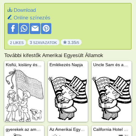
Download
Online színezés
3
3.35
2 LIKES
SZAVAZATOK
/5
További kifestők Amerikai Egyesült Államok
Kisfiú, kislány és kiskutya az amerikai zászlóval
Emlékezés Napja
Uncle Sam és az amerikai zászló
gyerekek az amerikai zászlót tartják
Az Amerikai Egyesült Államok térképe
California Hotel Las vegas