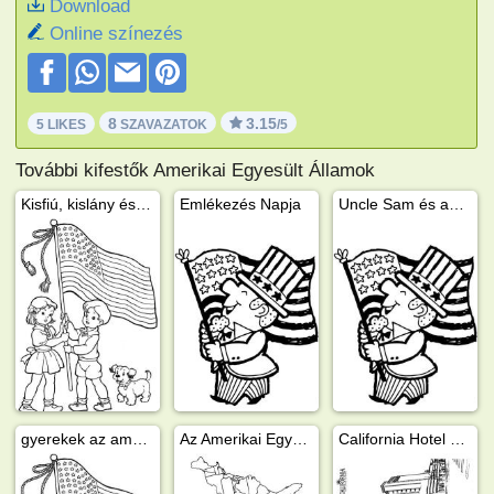
Download
Online színezés
8
3.15
5 LIKES
SZAVAZATOK
/5
További kifestők Amerikai Egyesült Államok
Kisfiú, kislány és kiskutya az amerikai zászlóval
Emlékezés Napja
Uncle Sam és az amerikai zászló
gyerekek az amerikai zászlót tartják
Az Amerikai Egyesült Államok térképe
California Hotel Las vegas