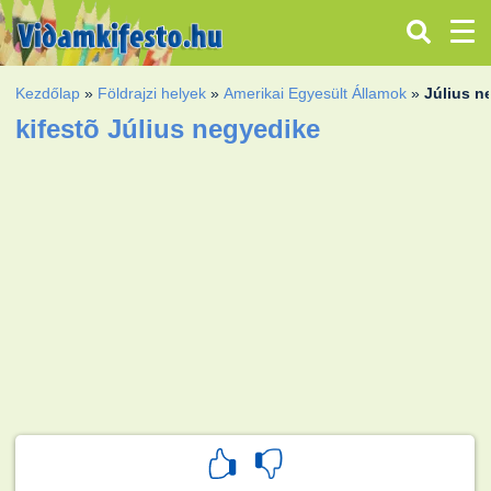
Kezdőlap
»
Földrajzi helyek
»
Amerikai Egyesült Államok
»
Július n
kifestõ Július negyedike