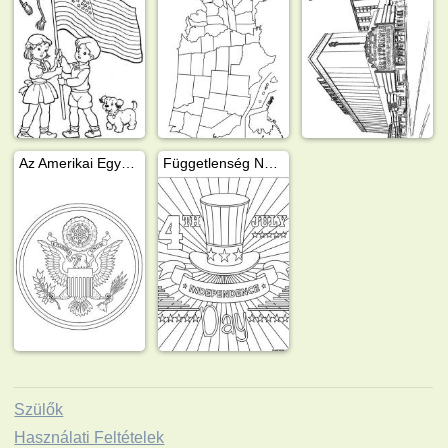
Az Amerikai Egyesült Államok címere
Függetlenség Napja (Amerika)
Szülők
Használati Feltételek