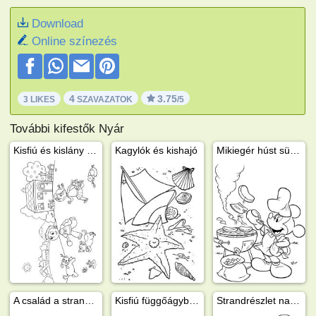
Download
Online színezés
4
3.75
3 LIKES
SZAVAZATOK
/5
További kifestők Nyár
Kisfiú és kislány játszik a kertben
Kagylók és kishajó
Mikiegér húst süt a kertben
A család a strandra megy
Kisfiú függőágyban
Strandrészlet napernyővel