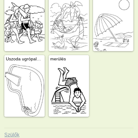
Uszoda ugrópalánkkal - egyszerű
merülés
Szülők