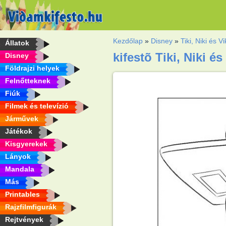
Kezdőlap
»
Disney
»
Tiki, Niki és Vi
Állatok
kifestõ Tiki, Niki és
Disney
Földrajzi helyek
Felnőtteknek
Fiúk
Filmek és televízió
Járművek
Játékok
Kisgyerekek
Lányok
Mandala
Más
Printables
Rajzfilmfigurák
Rejtvények