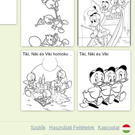
Tiki, Niki és Viki homokvárat épít
Tiki, Niki és Viki
Szülők
Használati Feltételek
Kapcsolat