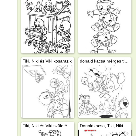
Tiki, Niki és Viki kosarazik
donald kacsa mérges tiki, niki és vikire
Tiki, Niki és Viki születésnapos
Donaldkacsa, Tiki, Niki és Viki horgászik