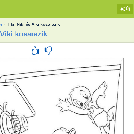
Új
ki
»
Tiki, Niki és Viki kosarazik
 Viki kosarazik