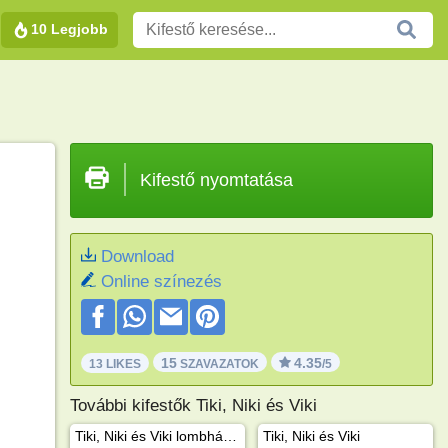
10 Legjobb
Kifestő nyomtatása
Download
Online színezés
15
4.35
13 LIKES
SZAVAZATOK
/5
További kifestők Tiki, Niki és Viki
Tiki, Niki és Viki lombházat épít
Tiki, Niki és Viki