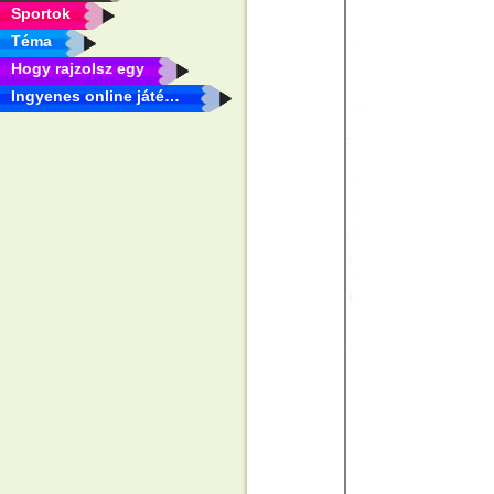
Sportok
Téma
Hogy rajzolsz egy
Ingyenes online játékok