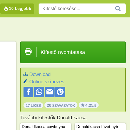
10 Legjobb
Kifestő nyomtatása
Download
Online színezés
20
4.25
17 LIKES
SZAVAZATOK
/5
További kifestők Donald kacsa
Donaldkacsa cowboynak öltözve
Donaldkacsa füvet nyír