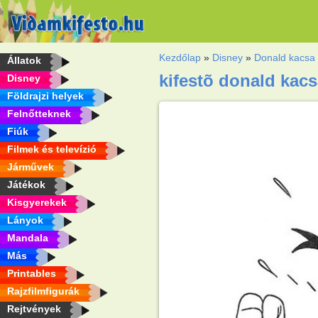
Kezdőlap
»
Disney
»
Donald kacsa
Állatok
kifestõ donald kacsa
Disney
Földrajzi helyek
Felnőtteknek
Fiúk
Filmek és televízió
Járművek
Játékok
Kisgyerekek
Lányok
Mandala
Más
Printables
Rajzfilmfigurák
Rejtvények