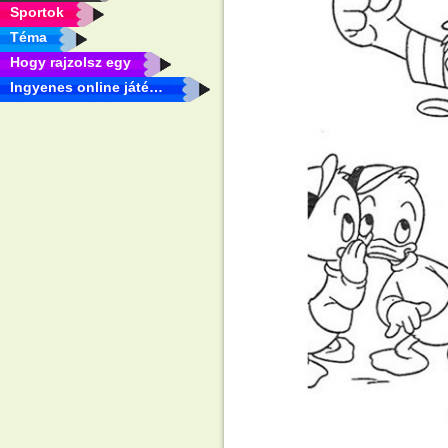
Sportok
Téma
Hogy rajzolsz egy
Ingyenes online játékok