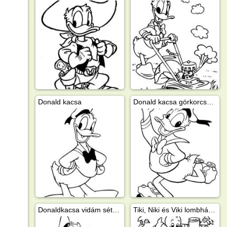
Donald kacsa
Donald kacsa görkorcsolyázik
Donaldkacsa vidám sétája Tikivel, Nikivel és Vikivel
Tiki, Niki és Viki lombházat épít