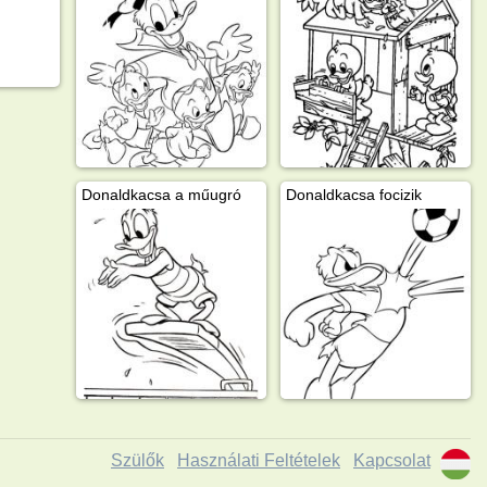
Donaldkacsa a műugró
Donaldkacsa focizik
Szülők
Használati Feltételek
Kapcsolat