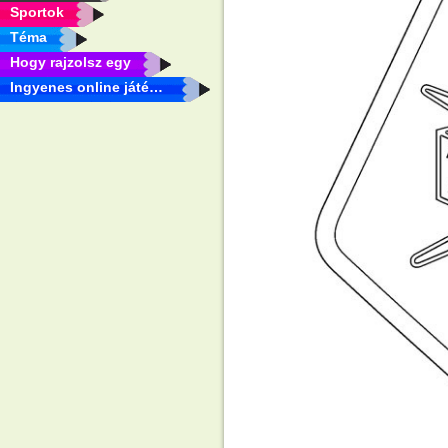
Sportok
Téma
Hogy rajzolsz egy
Ingyenes online játékok