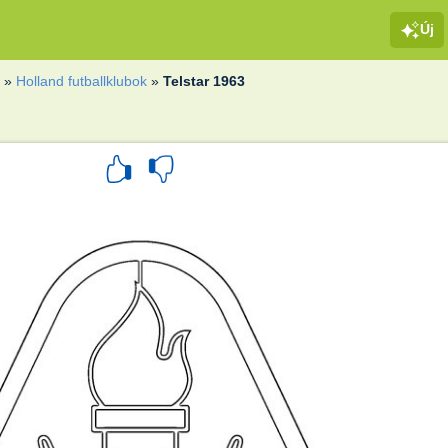
Új
k
»
Holland futballklubok
»
Telstar 1963