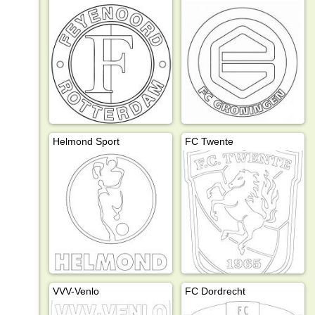
Helmond Sport
FC Twente
VVV-Venlo
FC Dordrecht