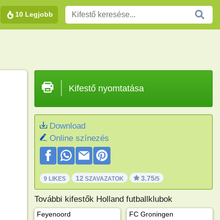
10 Legjobb
Kifestő nyomtatása
Download
Online színezés
12
3.75
9 LIKES
SZAVAZATOK
/5
További kifestők Holland futballklubok
Feyenoord
FC Groningen