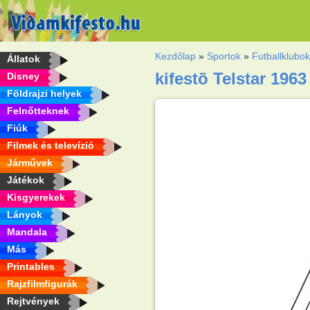
Kezdőlap
»
Sportok
»
Futballklubo
Állatok
kifestõ Telstar 1963
Disney
Földrajzi helyek
Felnőtteknek
Fiúk
Filmek és televízió
Járművek
Játékok
Kisgyerekek
Lányok
Mandala
Más
Printables
Rajzfilmfigurák
Rejtvények