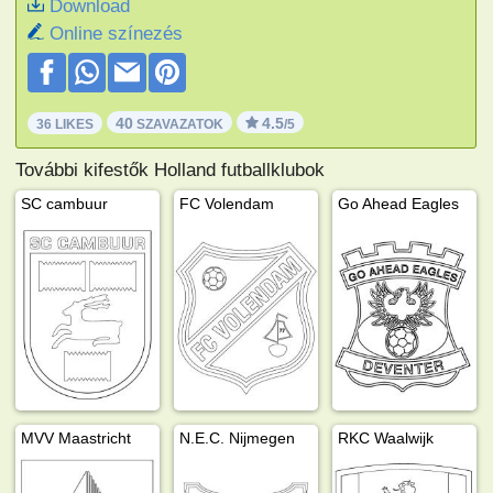
Download
Online színezés
40
4.5
36 LIKES
SZAVAZATOK
/5
További kifestők Holland futballklubok
SC cambuur
FC Volendam
Go Ahead Eagles
MVV Maastricht
N.E.C. Nijmegen
RKC Waalwijk