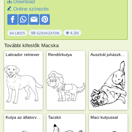
Download
Online színezés
98
4.3
84 LIKES
SZAVAZATOK
/5
További kifestők Macska
Labrador retriever
Rendőrkutya
Ausztrál juhászkutya
Kutya az állatorvosnál
Tacskó
Maci kutyussal