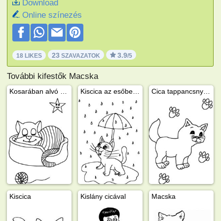
Download
Online színezés
23
3.9
18 LIKES
SZAVAZATOK
/5
További kifestők Macska
Kosarában alvó cica
Kiscica az esőben esernyővel
Cica tappancsnyomokkal
Kiscica
Kislány cicával
Macska