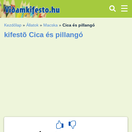
Kezdőlap
»
Állatok
»
Macska
»
Cica és pillangó
kifestõ Cica és pillangó