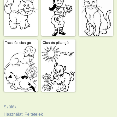
Tacsi és cica gombolyaggal
Cica és pillangó
Szülők
Használati Feltételek