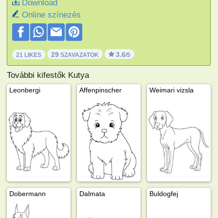
Download
Online színezés
29
3.6
21 LIKES
SZAVAZATOK
/5
További kifestők Kutya
Leonbergi
Affenpinscher
Weimari vizsla
Dobermann
Dalmata
Buldogfej