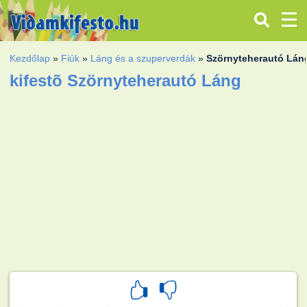
Kezdőlap
»
Fiúk
»
Láng és a szuperverdák
»
Szörnyteherautó Lán
kifestõ Szörnyteherautó Láng