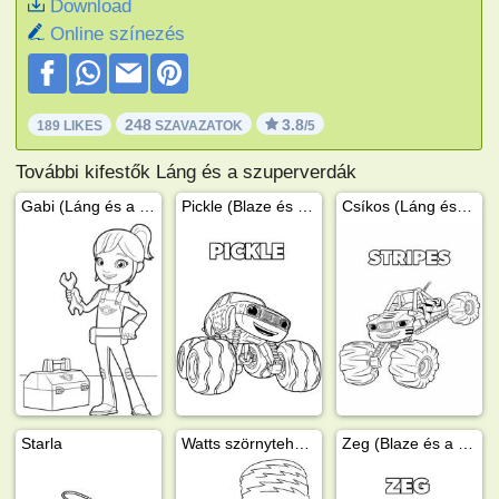
Download
Online színezés
248
3.8
189 LIKES
SZAVAZATOK
/5
További kifestők Láng és a szuperverdák
Gabi (Láng és a szuperverdák)
Pickle (Blaze és a Monster trucks)
Csíkos (Láng és a szuperverdák)
Starla
Watts szörnyteherautó
Zeg (Blaze és a szörnykerekek)