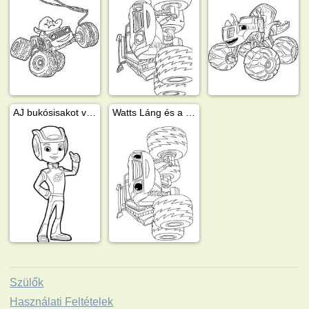
AJ bukósisakot visel
Watts Láng és a szuperverdák
Szülők
Használati Feltételek