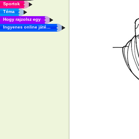
Sportok
Téma
Hogy rajzolsz egy
Ingyenes online játékok