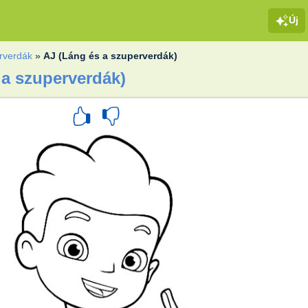
Új
rverdák
»
AJ (Láng és a szuperverdák)
 a szuperverdák)