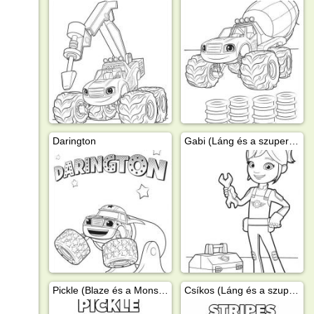
Darington
Gabi (Láng és a szuperverdák)
Pickle (Blaze és a Monster trucks)
Csíkos (Láng és a szuperverdák)