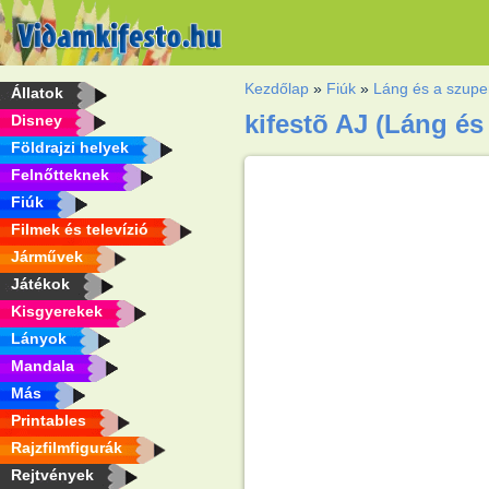
Kezdőlap
»
Fiúk
»
Láng és a szupe
Állatok
kifestõ AJ (Láng és
Disney
Földrajzi helyek
Felnőtteknek
Fiúk
Filmek és televízió
Járművek
Játékok
Kisgyerekek
Lányok
Mandala
Más
Printables
Rajzfilmfigurák
Rejtvények