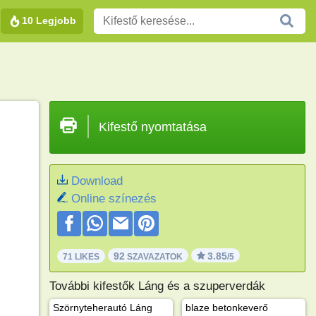
10 Legjobb
Kifestő nyomtatása
Download
Online színezés
92
3.85
71 LIKES
SZAVAZATOK
/5
További kifestők Láng és a szuperverdák
Szörnyteherautó Láng
blaze betonkeverő