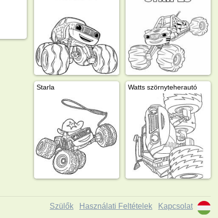
Starla
Watts szörnyteherautó
Szülők
Használati Feltételek
Kapcsolat