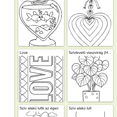
Love
Szívlevelű viaszvirág (Hoya Kerrii)
Szív alakú lufik az égen
Szív alakú lufi