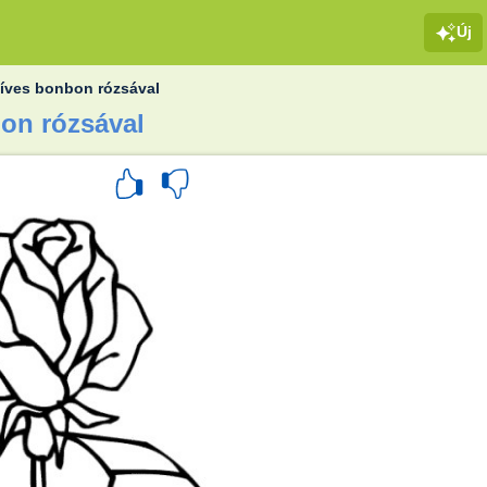
Új
íves bonbon rózsával
bon rózsával