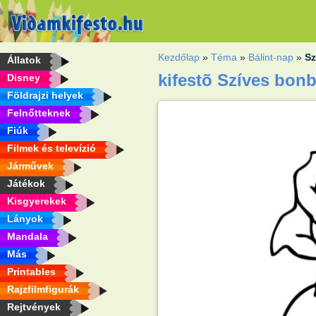
Kezdőlap
»
Téma
»
Bálint-nap
»
Sz
Állatok
kifestõ Szíves bon
Disney
Földrajzi helyek
Felnőtteknek
Fiúk
Filmek és televízió
Járművek
Játékok
Kisgyerekek
Lányok
Mandala
Más
Printables
Rajzfilmfigurák
Rejtvények