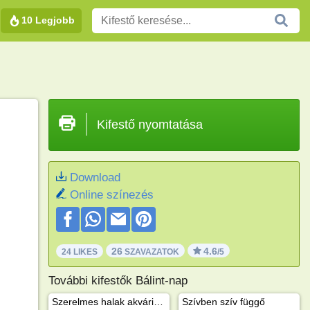
10 Legjobb
Kifestő nyomtatása
Download
Online színezés
26
4.6
24 LIKES
SZAVAZATOK
/5
További kifestők Bálint-nap
Szerelmes halak akváriumban
Szívben szív függő