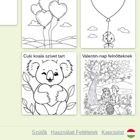
Cuki koala szívet tart
Valentin-nap felnőtteknek
Szülők
Használati Feltételek
Kapcsolat