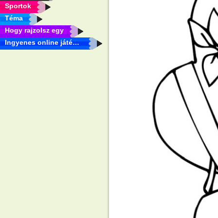
Sportok
Téma
Hogy rajzolsz egy
Ingyenes online játékok