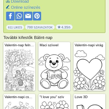
Download
Online színezés
700
4.35
611 LIKES
SZAVAZATOK
/5
További kifestők Bálint-nap
Valentin-nap felnőtteknek
Maci szívvel
Valentin-napi virág
Valentin-napi csokor
"I love you" szív
Love 3D