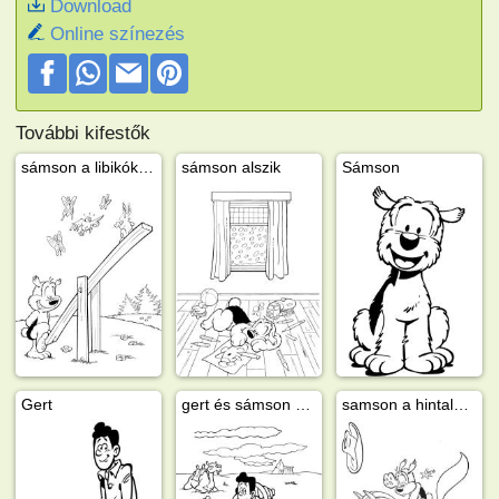
Download
Online színezés
További kifestők
sámson a libikókán
sámson alszik
Sámson
Gert
gert és sámson a sivatagban
samson a hintalovon