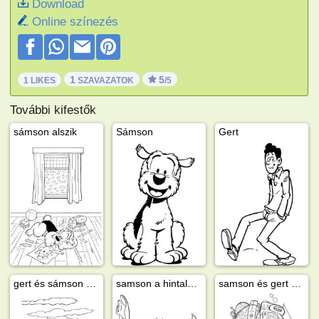
Download
Online színezés
1
5
1 LIKES
SZAVAZATOK
/5
További kifestők
sámson alszik
Sámson
Gert
gert és sámson a sivatagban
samson a hintalovon
samson és gert vakációzik