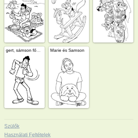
gert, sámson főnőke
Marie és Samson
Szülők
Használati Feltételek