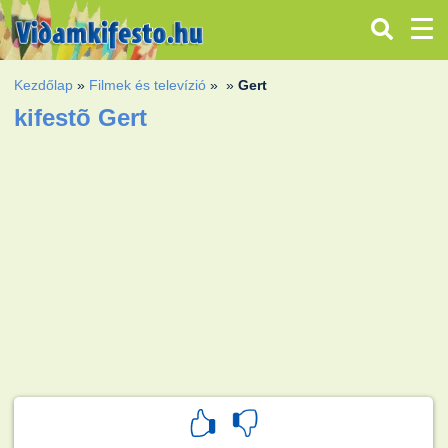
Kezdőlap
»
Filmek és televízió
»
»
Gert
kifestõ Gert