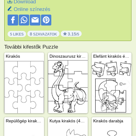
Download
Online színezés
8
3.15
5 LIKES
SZAVAZATOK
/5
További kifestők Puzzle
Kirakós
Dinoszaurusz kirakós
Elefánt kirakós és rejtvény egyben
Repülőgép kirakós (5db)
Kutya kirakós (4db)
Kirakós darabja