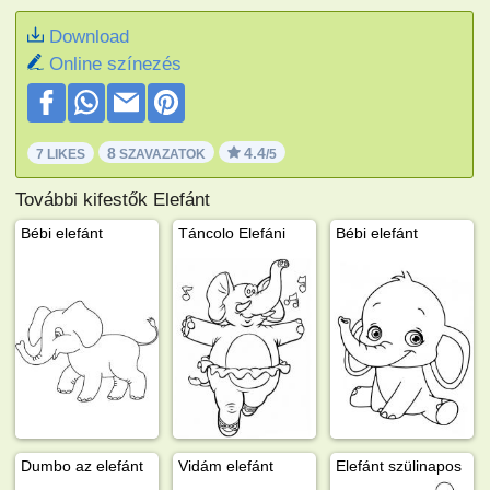
Download
Online színezés
8
4.4
7 LIKES
SZAVAZATOK
/5
További kifestők Elefánt
Bébi elefánt
Táncolo Elefáni
Bébi elefánt
Dumbo az elefánt
Vidám elefánt
Elefánt szülinapos