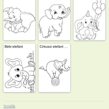
Bébi elefánt
Cirkuszi elefánt egy labdán
Szülők