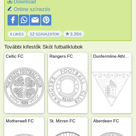
Download
Online színezés
12
3.35
8 LIKES
SZAVAZATOK
/5
További kifestők Skót futballklubok
Celtic FC
Rangers FC
Dunfermline Athletic FC
Motherwell FC
St. Mirren FC
Aberdeen FC