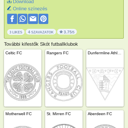
Download
Online színezés
4
3.75
3 LIKES
SZAVAZATOK
/5
További kifestők Skót futballklubok
Celtic FC
Rangers FC
Dunfermline Athletic FC
Motherwell FC
St. Mirren FC
Aberdeen FC