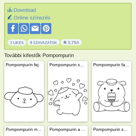
Download
Online színezés
4
3.75
3 LIKES
SZAVAZATOK
/5
További kifestők Pompompurin
Pompompurin fej
Pompompurin szerelmes
Pompompurin fagyit eszik
Pompompurin mikulássapkával
Pompompurin a rolleren
Pompompurin szakácsként