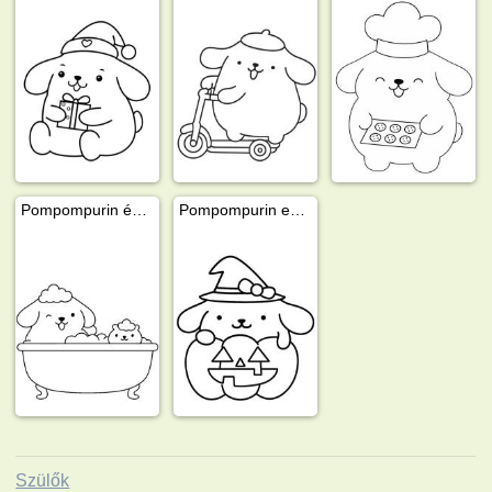
Pompompurin és Muffin a fürdőkádban
Pompompurin egy halloweeni tökben
Szülők