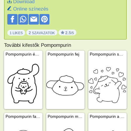
Download
Online színezés
2
2.5
1 LIKES
SZAVAZATOK
/5
További kifestők Pompompurin
Pompompurin és Muffin
Pompompurin fej
Pompompurin szerelmes
Pompompurin fagyit eszik
Pompompurin mikulássapkával
Pompompurin a rolleren