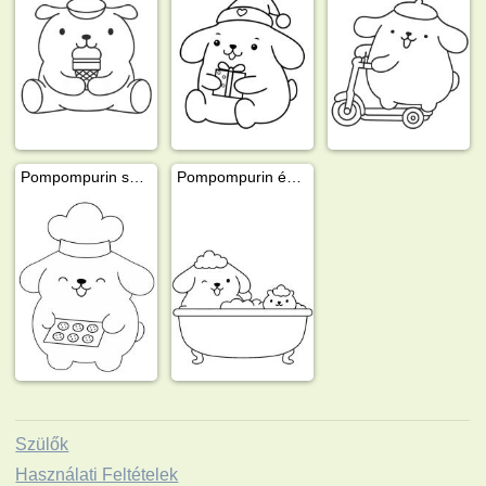
Pompompurin szakácsként
Pompompurin és Muffin a fürdőkádban
Szülők
Használati Feltételek