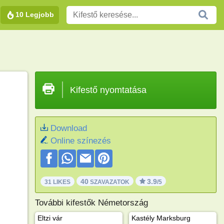
10 Legjobb
Kifestő nyomtatása
Download
Online színezés
40
3.9
31 LIKES
SZAVAZATOK
/5
További kifestők Németország
Eltzi vár
Kastély Marksburg