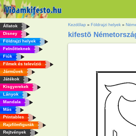
Kezdőlap
»
Földrajzi helyek
»
Néme
Állatok
kifestõ Németorszá
Disney
Földrajzi helyek
Felnőtteknek
Fiúk
Filmek és televízió
Járművek
Játékok
Kisgyerekek
Lányok
Mandala
Más
Printables
Rajzfilmfigurák
Rejtvények