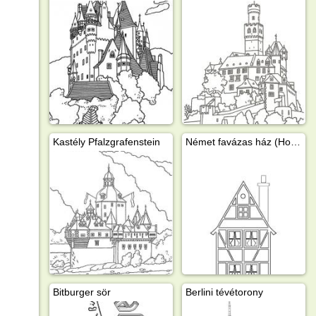
Kastély Pfalzgrafenstein
Német favázas ház (Holzfachwerk)
Bitburger sör
Berlini tévétorony