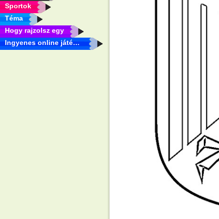
Sportok
Téma
Hogy rajzolsz egy
Ingyenes online játékok