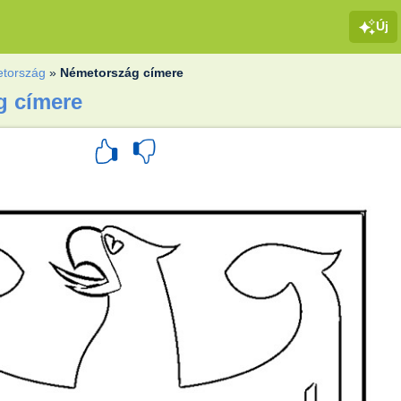
Új
tország
»
Németország címere
g címere