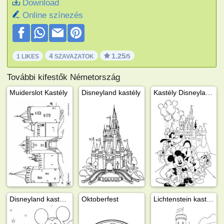
Download
Online színezés
4
1.25
1 LIKES
SZAVAZATOK
/5
További kifestők Németország
Muiderslot Kastély
Disneyland kastély
Kastély Disneylandban
Disneyland kastély Mikiegeres lufival
Oktoberfest
Lichtenstein kastély