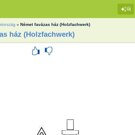
Új
tország
»
Német favázas ház (Holzfachwerk)
zas ház (Holzfachwerk)