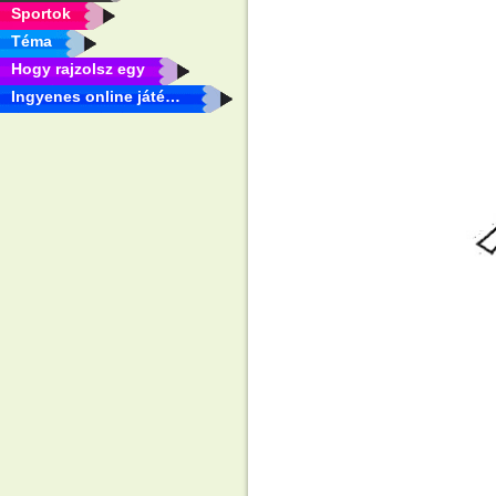
Sportok
Téma
Hogy rajzolsz egy
Ingyenes online játékok