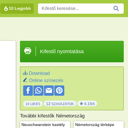
10 Legjobb
Kifestő nyomtatása
Download
Online színezés
12
4.15
10 LIKES
SZAVAZATOK
/5
További kifestők Németország
Neuschwanstein kastély
Németország térképe