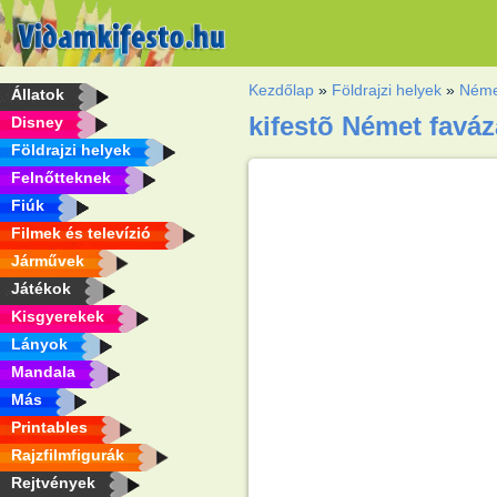
Kezdőlap
»
Földrajzi helyek
»
Néme
Állatok
kifestõ Német favá
Disney
Földrajzi helyek
Felnőtteknek
Fiúk
Filmek és televízió
Járművek
Játékok
Kisgyerekek
Lányok
Mandala
Más
Printables
Rajzfilmfigurák
Rejtvények