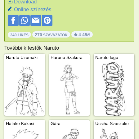
Download
Online színezés
270
4.45
240 LIKES
SZAVAZATOK
/5
További kifestők Naruto
Naruto Uzumaki
Haruno Szakura
Naruto logó
Hatake Kakasi
Gára
Ucsiha Szaszuke