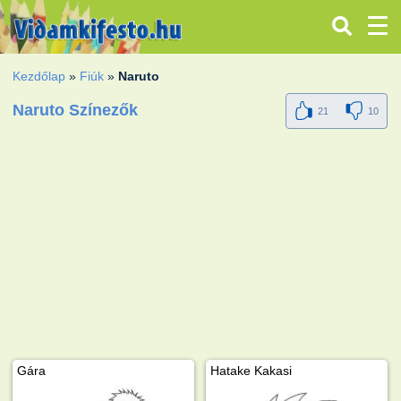
Kezdőlap
»
Fiúk
»
Naruto
Naruto Színezők
21
10
Gára
Hatake Kakasi