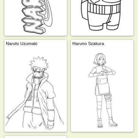
Naruto Uzumaki
Haruno Szakura