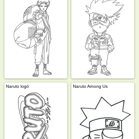
Naruto logó
Naruto Among Us