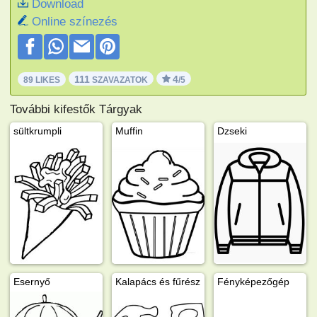
Download
Online színezés
111
4
89 LIKES
SZAVAZATOK
/5
További kifestők Tárgyak
sültkrumpli
Muffin
Dzseki
Esernyő
Kalapács és fűrész
Fényképezőgép