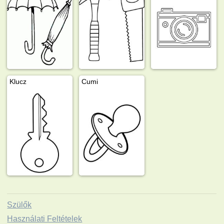
Klucz
Cumi
Szülők
Használati Feltételek