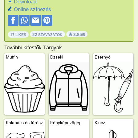
Download
Online színezés
22
3.85
17 LIKES
SZAVAZATOK
/5
További kifestők Tárgyak
Muffin
Dzseki
Esernyő
Kalapács és fűrész
Fényképezőgép
Klucz