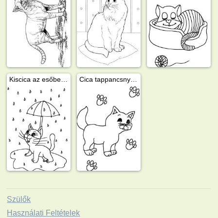
Kiscica az esőben esernyővel
Cica tappancsnyomokkal
Szülők
Használati Feltételek