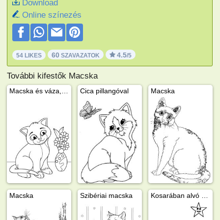
Download
Online színezés
60
4.5
54 LIKES
SZAVAZATOK
/5
További kifestők Macska
Macska és váza, benne virággal
Cica pillangóval
Macska
Macska
Szibériai macska
Kosarában alvó cica