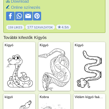
Download
Online színezés
177
4.5
159 LIKES
SZAVAZATOK
/5
További kifestők Kígyós
Kígyó
Kígyó
Kígyó
kígyó
Kobra
Vidám kígyó faágon