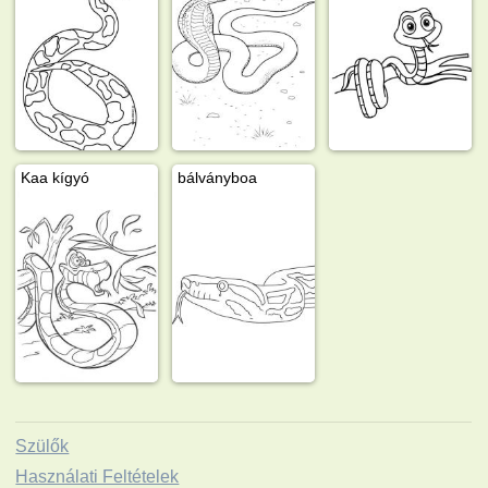
Kaa kígyó
bálványboa
Szülők
Használati Feltételek