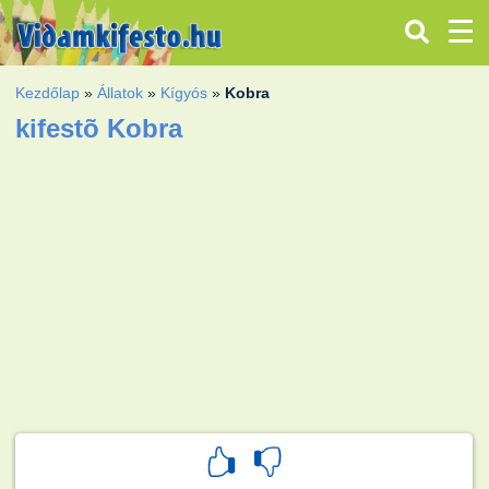
Kezdőlap
»
Állatok
»
Kígyós
»
Kobra
kifestõ Kobra