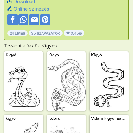
Download
Online színezés
35
3.45
24 LIKES
SZAVAZATOK
/5
További kifestők Kígyós
Kígyó
Kígyó
Kígyó
kígyó
Kobra
Vidám kígyó faágon