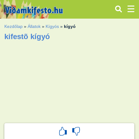
Kezdőlap
»
Állatok
»
Kígyós
»
kígyó
kifestõ kígyó