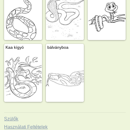
Kaa kígyó
bálványboa
Szülők
Használati Feltételek