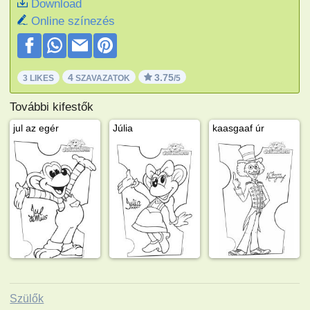
Download
Online színezés
4
3.75
3 LIKES
SZAVAZATOK
/5
További kifestők
jul az egér
Júlia
kaasgaaf úr
Szülők