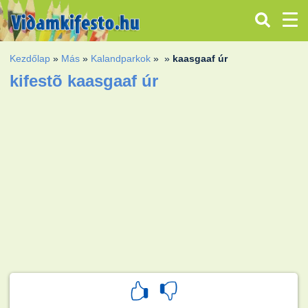
Kezdőlap
»
Más
»
Kalandparkok
»
»
kaasgaaf úr
kifestõ kaasgaaf úr