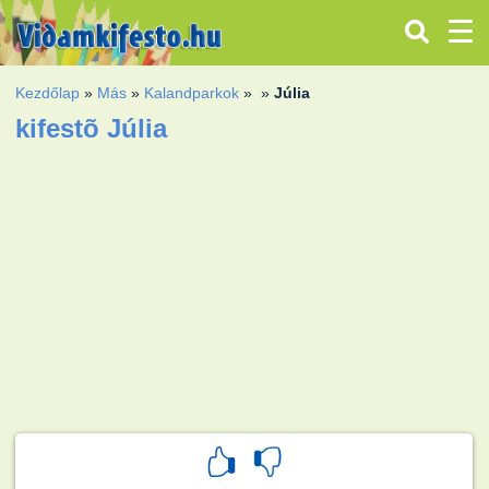
Kezdőlap
»
Más
»
Kalandparkok
»
»
Júlia
kifestõ Júlia