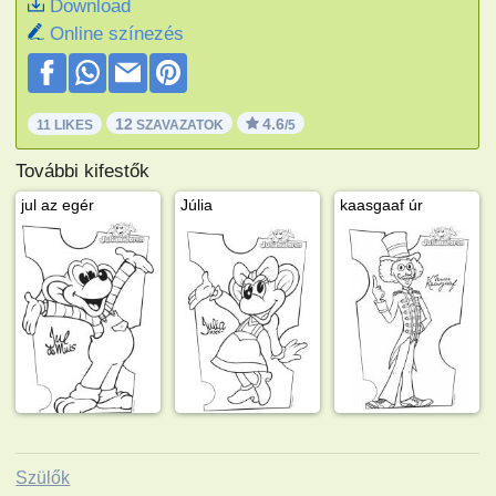
Download
Online színezés
12
4.6
11 LIKES
SZAVAZATOK
/5
További kifestők
jul az egér
Júlia
kaasgaaf úr
Szülők