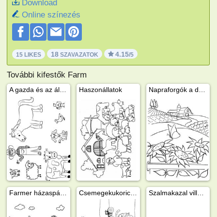
Download
Online színezés
18
4.15
15 LIKES
SZAVAZATOK
/5
További kifestők Farm
A gazda és az állatai
Haszonállatok
Napraforgók a domb alján
Farmer házaspár munkában
Csemegekukorica betakarítás
Szalmakazal villával