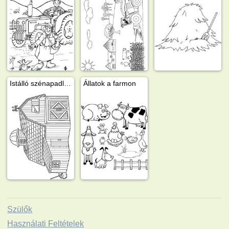
Istálló szénapadlással
Állatok a farmon
Szülők
Használati Feltételek