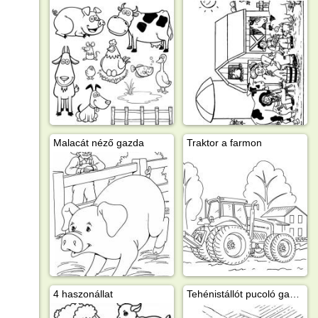
Malacát néző gazda
Traktor a farmon
4 haszonállat
Tehénistállót pucoló gazda