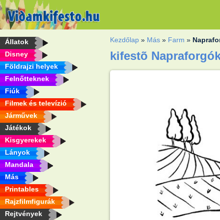
Kezdőlap
»
Más
»
Farm
»
Naprafo
Állatok
kifestõ Napraforgó
Disney
Földrajzi helyek
Felnőtteknek
Fiúk
Filmek és televízió
Járművek
Játékok
Kisgyerekek
Lányok
Mandala
Más
Printables
Rajzfilmfigurák
Rejtvények