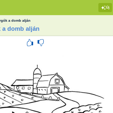
Új
rgók a domb alján
k a domb alján