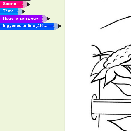
Sportok
Téma
Hogy rajzolsz egy
Ingyenes online játékok