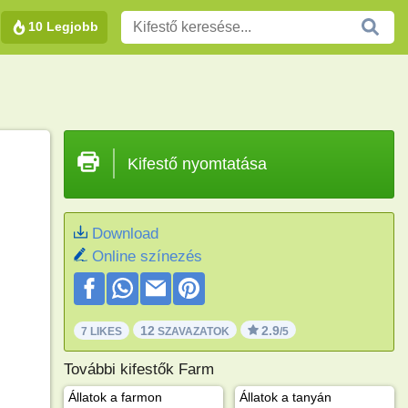
10 Legjobb
Kifestő nyomtatása
Download
Online színezés
12
2.9
7 LIKES
SZAVAZATOK
/5
További kifestők Farm
Állatok a farmon
Állatok a tanyán