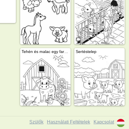
Tehén és malac egy farmon
Sertéstelep
Szülők
Használati Feltételek
Kapcsolat