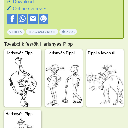
Download
Online színezés
16
2.8
9 LIKES
SZAVAZATOK
/5
További kifestők Harisnyás Pippi
Harisnyás Pippi arca
Harisnyás Pippi és Tommy
Pippi a lovon ül
Harisnyás Pippi és Nilsson Úr a majom