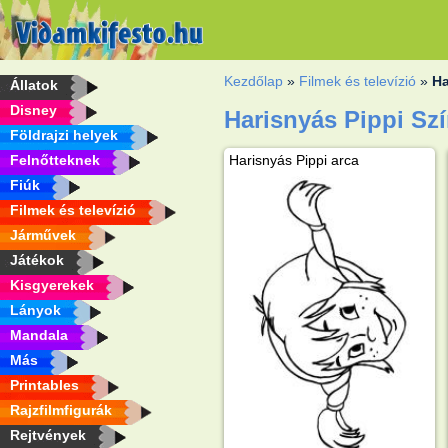
Kezdőlap
»
Filmek és televízió
»
Ha
Állatok
Disney
Harisnyás Pippi Sz
Földrajzi helyek
Felnőtteknek
Harisnyás Pippi arca
Fiúk
Filmek és televízió
Járművek
Játékok
Kisgyerekek
Lányok
Mandala
Más
Printables
Rajzfilmfigurák
Rejtvények