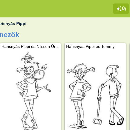
Új
risnyás Pippi
ínezők
Harisnyás Pippi és Nilsson Úr a majom
Harisnyás Pippi és Tommy