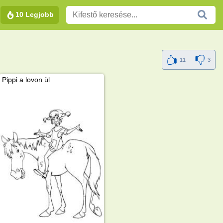
10 Legjobb
11
3
Pippi a lovon ül