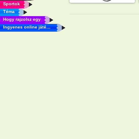
Sportok
Téma
Hogy rajzolsz egy
Ingyenes online játékok