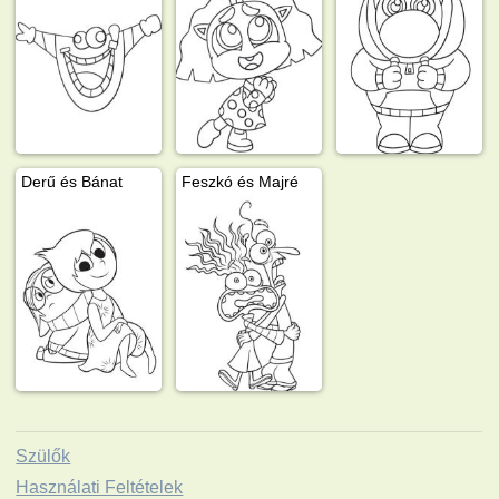
Derű és Bánat
Feszkó és Majré
Szülők
Használati Feltételek