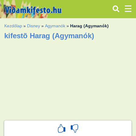
Kezdőlap
»
Disney
»
Agymanók
»
Harag (Agymanók)
kifestõ Harag (Agymanók)