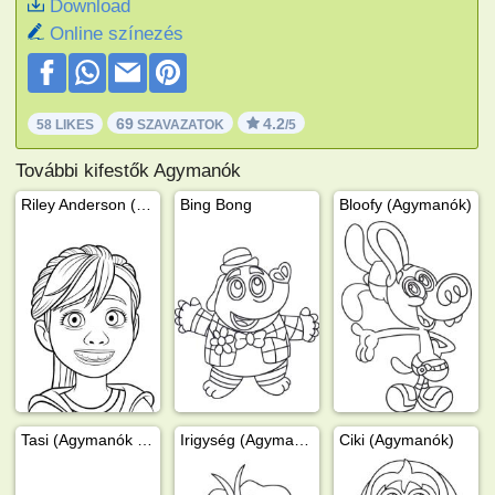
Download
Online színezés
69
4.2
58 LIKES
SZAVAZATOK
/5
További kifestők Agymanók
Riley Anderson (Agymanók)
Bing Bong
Bloofy (Agymanók)
Tasi (Agymanók 2.)
Irigység (Agymanók)
Ciki (Agymanók)