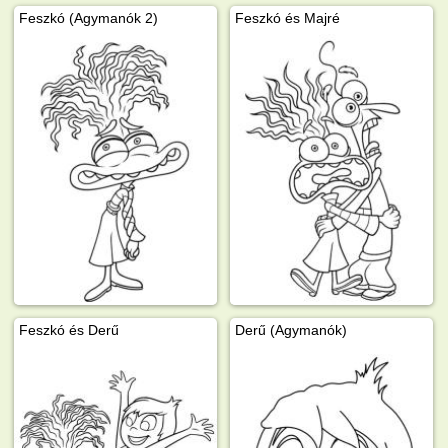
Feszkó (Agymanók 2)
Feszkó és Majré
Feszkó és Derű
Derű (Agymanók)