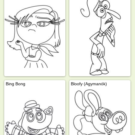
Bing Bong
Bloofy (Agymanók)