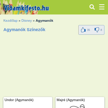
Kezdőlap
»
Disney
»
Agymanók
Agymanók Színezők
35
8
Undor (Agymanók)
Majré (Agymanók)