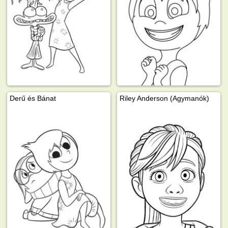
Derű és Bánat
Riley Anderson (Agymanók)