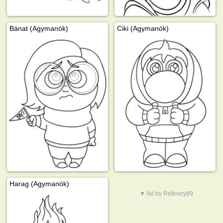
Bánat (Agymanók)
Ciki (Agymanók)
Harag (Agymanók)
▼ Ad by Refinery89