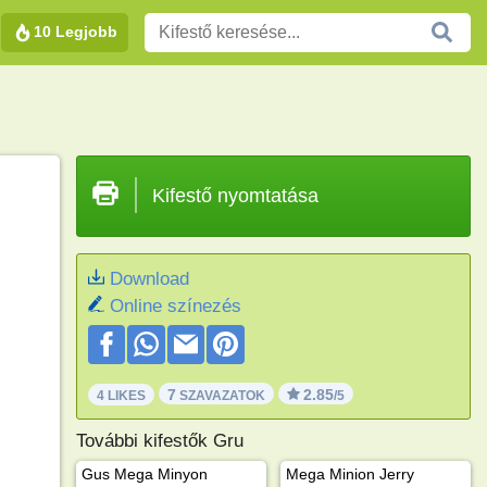
10 Legjobb
Kifestő nyomtatása
Download
Online színezés
7
2.85
4 LIKES
SZAVAZATOK
/5
További kifestők Gru
Gus Mega Minyon
Mega Minion Jerry