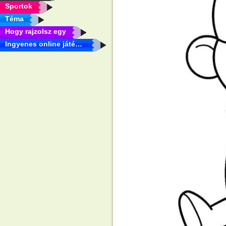
Sportok
Téma
Hogy rajzolsz egy
Ingyenes online játékok