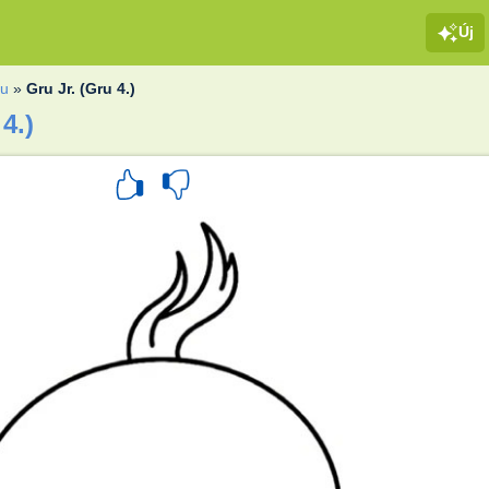
Új
ru
»
Gru Jr. (Gru 4.)
4.)