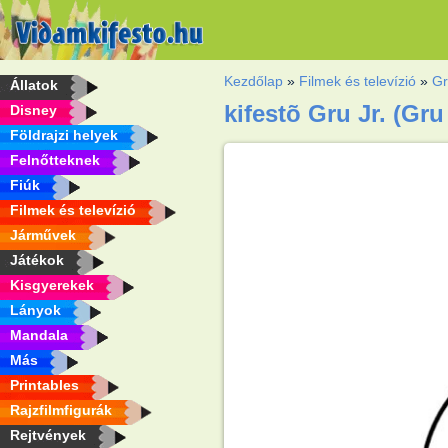
Kezdőlap
»
Filmek és televízió
»
G
Állatok
kifestõ Gru Jr. (Gru 
Disney
Földrajzi helyek
Felnőtteknek
Fiúk
Filmek és televízió
Járművek
Játékok
Kisgyerekek
Lányok
Mandala
Más
Printables
Rajzfilmfigurák
Rejtvények